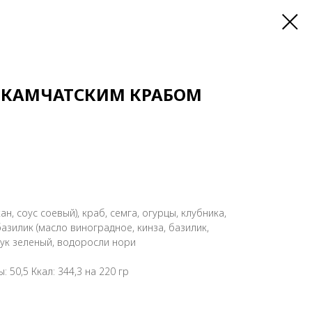
С КАМЧАТСКИМ КРАБОМ
ан, соус соевый), краб, семга, огурцы, клубника,
базилик (масло виноградное, кинза, базилик,
лук зеленый, водоросли нори
: 50,5 Ккал: 344,3 на 220 гр