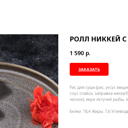
РОЛЛ НИККЕЙ 
р.
1 590
ЗАКАЗАТЬ
Рис для суши (рис, уксус мицук
соус спайси, заправка кинза/
чеснок), икра летучей рыбы, 
Белки: 18,4 Жиры: 7,6 Углеводы