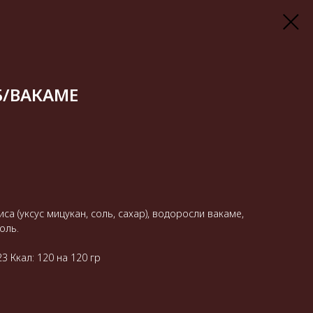
Б/ВАКАМЕ
са (уксус мицукан, соль, сахар), водоросли вакаме,
оль.
23 Ккал: 120 на 120 гр