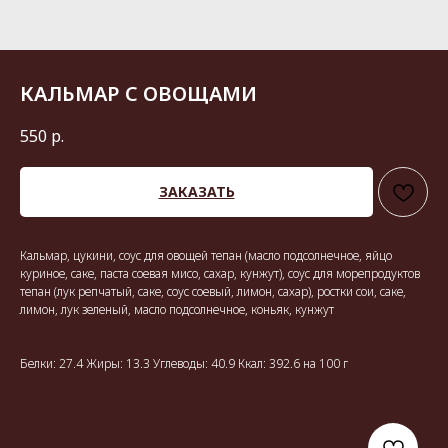
КАЛЬМАР С ОВОЩАМИ
550
р.
ЗАКАЗАТЬ
Кальмар, цукини, соус для овощей тепан (масло подсолнечное, яйцо
куриное, саке, паста соевая мисо, сахар, кунжут), соус для морепродуктов
тепан (лук репчатый, саке, соус соевый, лимон, сахар), ростки сои, саке,
лимон, лук зеленый, масло подсолнечное, коньяк, кунжут
Белки: 27.4 Жиры: 13.3 Углеводы: 40.9 Ккал: 392.6 на 100 г